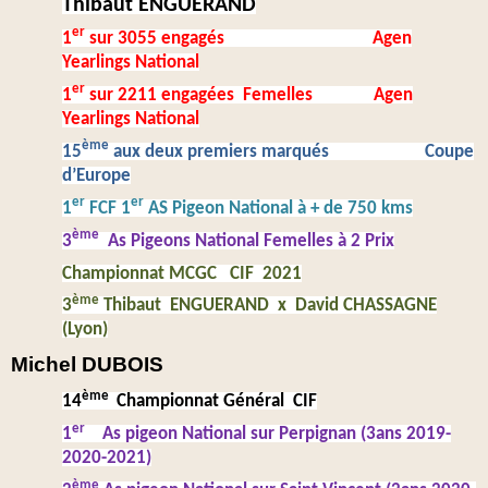
Thibaut ENGUERAND
er
1
sur 3055 engagés Agen
Yearlings National
er
1
sur 2211 engagées Femelles Agen
Yearlings National
ème
15
aux deux premiers marqués Coupe
d’Europe
er
er
1
FCF 1
AS Pigeon National à + de 750 kms
ème
3
As Pigeons National Femelles à 2 Prix
Championnat MCGC CIF 2021
ème
3
Thibaut ENGUERAND x David CHASSAGNE
(Lyon)
Michel DUBOIS
ème
14
Championnat Général CIF
er
1
As pigeon National sur Perpignan (3ans 2019-
2020-2021)
ème