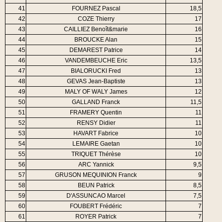
41
FOURNEZ Pascal
18,5
42
COZE Thierry
17
43
CAILLIEZ Benoît&marie
16
44
BROUCKE Alan
15
45
DEMAREST Patrice
14
46
VANDEMBEUCHE Eric
13,5
47
BIALORUCKI Fred
13
48
GEVAS Jean-Baptiste
13
49
MALY OF WALY James
12
50
GALLAND Franck
11,5
51
FRAMERY Quentin
11
52
RENSY Didier
11
53
HAVART Fabrice
10
54
LEMAIRE Gaetan
10
55
TRIQUET Thérèse
10
56
ARC Yannick
9,5
57
GRUSON MEQUINION Franck
9
58
BEUN Patrick
8,5
59
D'ASSUNCAO Marcel
7,5
60
FOUBERT Frédéric
7
61
ROYER Patrick
7