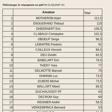
Télécharger le championn en pdf
EN CLIQUANT ICI
Amateur
Total
1
MOTHERON Alain
112,5
2
ENGUERAND Thibaut
110
3
GHEERAERT Eric
106,5
4
CLABAUX Christophe
102,5
5
OBOEUF Serge
96,5
6
LEMAITRE Frederic
91
7
CAILLEUX Vincent
86,5
8
DEU Dimitri
83,5
9
BABELART Eric
79,5
10
THERY Yves
77
11
DELMOTTE Manuel
75
12
DHINNIN Luc
73,5
13
DUBOIS Michel
73,5
14
WALLART Albert
66,5
15
DUCHAUSSOY PF
63
16
DECROIX Guy
60
17
REGNIER André
56,5
18
VERKEMPINCK Bernard
53