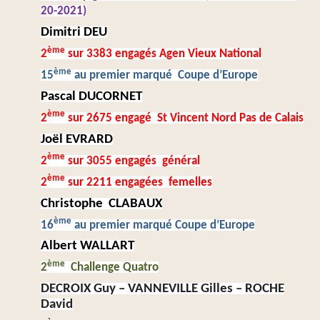
20-2021)
Dimitri DEU
ème
2
sur 3383 engagés Agen Vieux National
ème
15
au premier marqué Coupe d’Europe
Pascal DUCORNET
ème
2
sur 2675 engagé St Vincent Nord Pas de Calais
Joël EVRARD
ème
2
sur 3055 engagés général
ème
2
sur 2211 engagées femelles
Christophe CLABAUX
ème
16
au premier marqué Coupe d’Europe
Albert WALLART
ème
2
Challenge Quatro
DECROIX Guy – VANNEVILLE Gilles – ROCHE
David