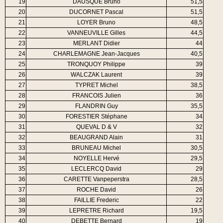
19
DAUSQUE Bruno
51,5
20
DUCORNET Pascal
51,5
21
LOYER Bruno
48,5
22
VANNEUVILLE Gilles
44,5
23
MERLANT Didier
44
24
CHARLEMAGNE Jean-Jacques
40,5
25
TRONQUOY Philippe
39
26
WALCZAK Laurent
39
27
TYPRET Michel
38,5
28
FRANCOIS Julien
36
29
FLANDRIN Guy
35,5
30
FORESTIER Stéphane
34
31
QUEVAL D & V
32
32
BEAUGRAND Alain
31
33
BRUNEAU Michel
30,5
34
NOYELLE Hervé
29,5
35
LECLERCQ David
29
36
CARETTE Vanpeperstra
28,5
37
ROCHE David
26
38
FAILLIE Frederic
22
39
LEPRETRE Richard
19,5
40
DEBETTE Bernard
19