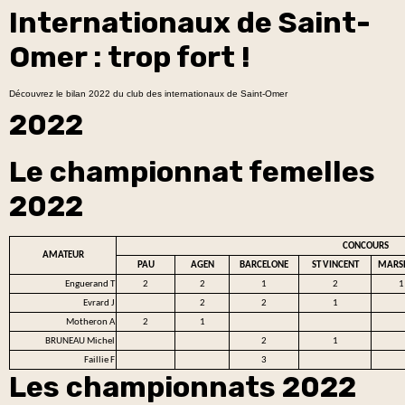
Internationaux de Saint-
Omer : trop fort !
Découvrez le bilan 2022 du club des internationaux de Saint-Omer
2022
Le championnat femelles
2022
CONCOURS
AMATEUR
PAU
AGEN
BARCELONE
ST VINCENT
MARSE
Enguerand T
2
2
1
2
1
Evrard J
2
2
1
Motheron A
2
1
BRUNEAU Michel
2
1
Faillie F
3
Les championnats 2022