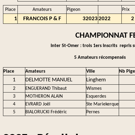
Place
Amateurs
Pigeon
Prix
1
FRANCOIS P & F
32023
2022
2
CHAMPIONNAT F
Inter St-Omer : trois 1ers Inscrits repris
5 Amateurs récompensés
Place
Amateurs
Ville
Nb Pig
1
DELMOTTE MANUEL
Linghem
2
ENGUERAND Thibaut
Wismes
3
MOTHERON ALAIN
Esquerdes
4
EVRARD Joël
Ste Mariekerque
5
BIALORUCKI Frédéric
Pernes