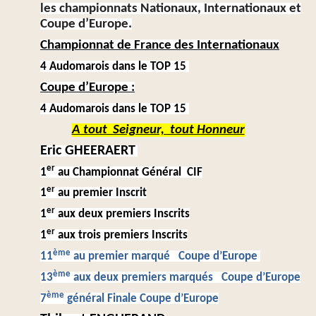
les championnats Nationaux, Internationaux et
Coupe d’Europe.
Championnat de France des Internationaux
4 Audomarois dans le TOP 15
Coupe d’Europe :
4 Audomarois dans le TOP 15
A tout Seigneur, tout Honneur
Eric GHEERAERT
er
1
au Championnat Général CIF
er
1
au premier Inscrit
er
1
aux deux premiers Inscrits
er
1
aux trois premiers Inscrits
ème
11
au premier marqué Coupe d’Europe
ème
13
aux deux premiers marqués Coupe d’Europe
ème
7
général Finale Coupe d’Europe