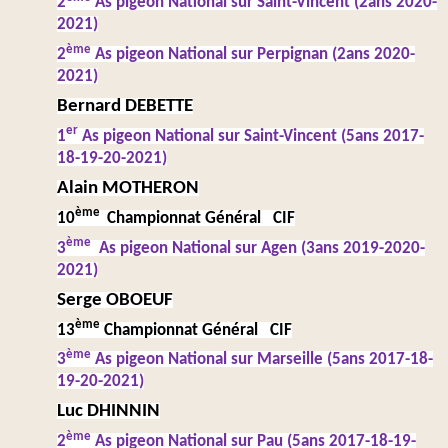
2
As pigeon National sur Saint-Vincent (2ans 2020-
2021)
ème
2
As pigeon National sur Perpignan (2ans 2020-
2021)
Bernard DEBETTE
er
1
As pigeon National sur Saint-Vincent (5ans 2017-
18-19-20-2021)
Alain MOTHERON
ème
10
Championnat Général CIF
ème
3
As pigeon National sur Agen (3ans 2019-2020-
2021)
Serge OBOEUF
ème
13
Championnat Général CIF
ème
3
As pigeon National sur Marseille (5ans 2017-18-
19-20-2021)
Luc DHINNIN
ème
2
As pigeon National sur Pau (5ans 2017-18-19-